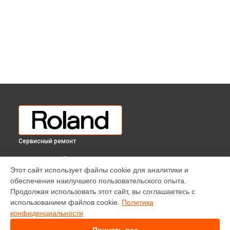
Сервисный ремонт
ВЫБЕРИ СВОЙ ГОРОД
Этот сайт использует файлы cookie для аналитики и
Замена стоковых потенциометров цифрового пианино HP-
обеспечения наилучшего пользовательского опыта.
508 CB Roland в
Краснодаре
Продолжая использовать этот сайт, вы соглашаетесь с
Замена стоковых потенциометров цифрового пианино HP-
использованием файлов cookie.
Политика
508 CB Roland в
Ростове-на-Дону
конфиденциальности
Замена стоковых потенциометров цифрового пианино HP-
508 CB Roland в
Нижнем Новгороде