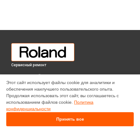
Сервисный ремонт
ВЫБЕРИ СВОЙ ГОРОД
Этот сайт использует файлы cookie для аналитики и
Замена экрана цифрового пианино RP-701 Roland в
обеспечения наилучшего пользовательского опыта.
Краснодаре
Продолжая использовать этот сайт, вы соглашаетесь с
Замена экрана цифрового пианино RP-701 Roland в
использованием файлов cookie.
Политика
Ростове-на-Дону
конфиденциальности
Замена экрана цифрового пианино RP-701 Roland в
Нижнем
Новгороде
Принять все
Замена экрана цифрового пианино RP-701 Roland в
Новосибирске
Замена экрана цифрового пианино RP-701 Roland в